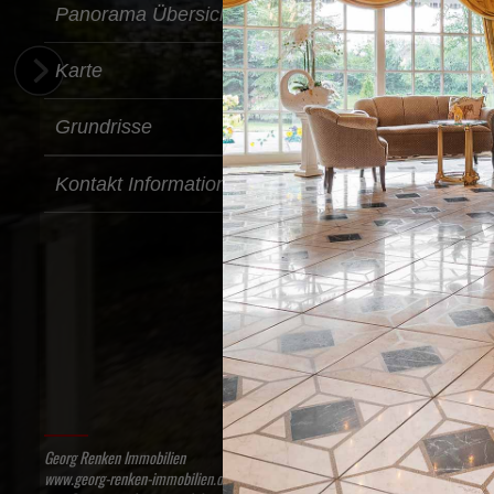
Panorama Übersicht
Karte
Grundrisse
Kontakt Information
Georg Renken Immobilien
www.georg-renken-immobilien.de