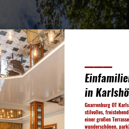
___
Einfamili
in Karlsh
Gnarrenburg OT Karls
stilvolles, freistehen
einer großen Terrasse
wunderschönen, parkä