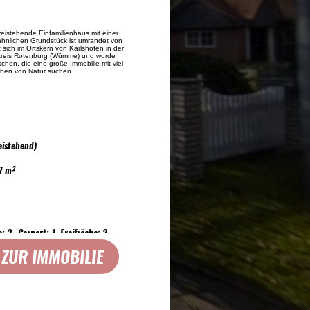
reistehende Einfamilienhaus mit einer 
hnlichen Grundstück ist umrandet von 
sich im Ortskern von Karlshöfen in der 
reis Rotenburg (Wümme) und wurde 
chen, die eine große Immobilie mit viel 
eben von Natur suchen. 
eistehend)
7 m²
: 2 , Carport: 1, Freifräche: 2
 ZUR IMMOBILIE
t
ehoben