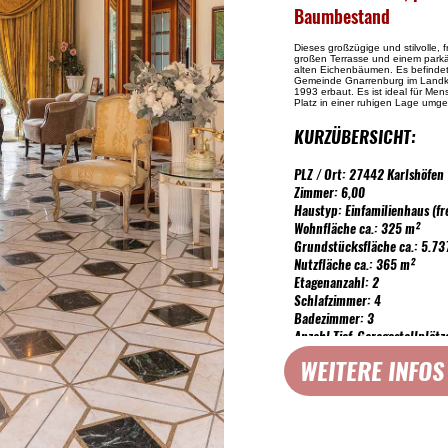
Baumbestand
Dieses großzügige und stilvolle, f
großen Terrasse und einem parkä
alten Eichenbäumen. Es befindet 
Gemeinde Gnarrenburg im Landk
1993 erbaut. Es ist ideal für Mens
Platz in einer ruhigen Lage umg
KURZÜBERSICHT:
PLZ / Ort: 27442 Karlshöfen
Zimmer: 6,00
Haustyp: Einfamilienhaus (fr
Wohnfläche ca.: 325 m²
Grundstücksfläche ca.: 5.73
Nutzfläche ca.: 365 m²
Etagenanzahl: 2
Schlafzimmer: 4
Badezimmer: 3
Anzahl Tief-Garagestellplätze
Gäste-Badezimmer: ja
WEITERE INFOS
Sauna, Fitness: ja
Objektzustand: gepflegt
Bauphase: Haus fertiggestell
Baujahr: 1993
Qualität der Ausstattung: g