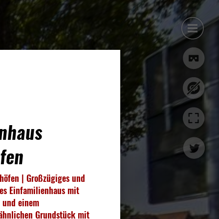
enhaus 
öfen
höfen | Großzügiges und 
des Einfamilienhaus mit 
 und einem 
hnlichen Grundstück mit 