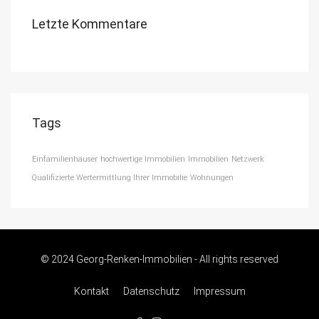
Letzte Kommentare
Tags
Einfamilienhäuser
hochwertige Immobilien
Immobilien
Netzwerk
Qualifizierte Wertermittlung Ihrer Immobilie
Wohnungen
© 2024 Georg-Renken-Immobilien - All rights reserved
Kontakt
Datenschutz
Impressum