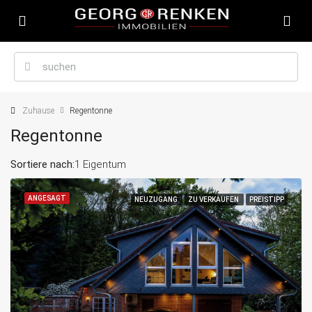
Zuhause
Regentonne
Regentonne
Sortiere nach:
1 Eigentum
ANGESAGT
NEUZUGANG
ZU VERKAUFEN
PREISTIPP