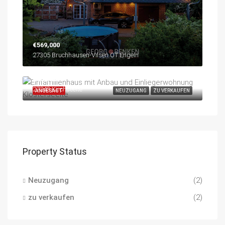
€569,000
27305 Bruchhausen-Vilsen OT Engeln
€985,000
27243 Kirchseelte
ANGESAGT
NEUZUGANG
ZU VERKAUFEN
Property Status
Neuzugang
(2)
zu verkaufen
(2)