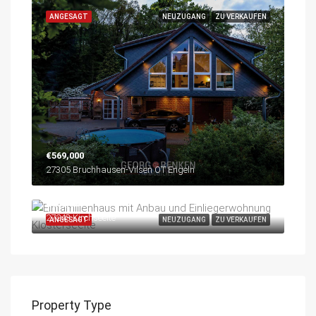
ANGESAGT
NEUZUGANG
ZU VERKAUFEN
€569,000
27305 Bruchhausen-Vilsen OT Engeln
€985,000
27243 Kirchseelte
ANGESAGT
NEUZUGANG
ZU VERKAUFEN
Property Type