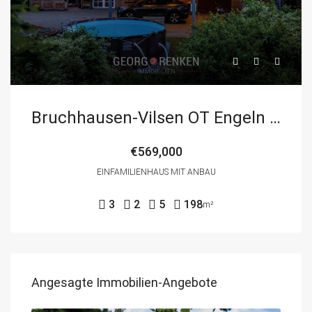
Bruchhausen-Vilsen OT Engeln | freistehendes Einfamilienhaus mit Anbau, PV-Anlage, großem Garten, Terrasse, Veranda, Pool, Carport und Naturfernblick
€569,000
EINFAMILIENHAUS MIT ANBAU
3
2
5
198
m²
Angesagte Immobilien-Angebote